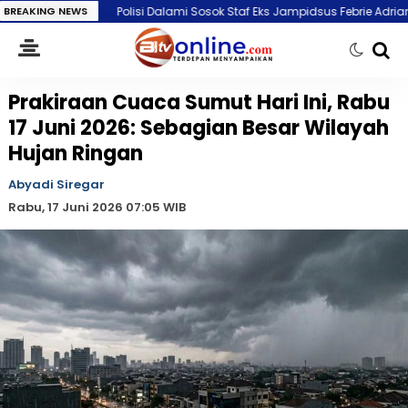
Polisi Dalami Sosok Staf Eks Jampidsus Febrie Adriansyah yang Disebut
BREAKING NEWS
Prakiraan Cuaca Sumut Hari Ini, Rabu
17 Juni 2026: Sebagian Besar Wilayah
Hujan Ringan
Abyadi Siregar
Rabu, 17 Juni 2026 07:05 WIB