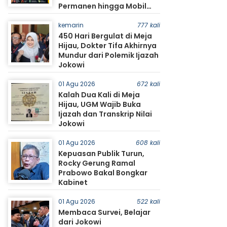
Permanen hingga Mobil
Jadi Sorotan Warga
kemarin
777 kali
450 Hari Bergulat di Meja
Hijau, Dokter Tifa Akhirnya
Mundur dari Polemik Ijazah
Jokowi
01 Agu 2026
672 kali
Kalah Dua Kali di Meja
Hijau, UGM Wajib Buka
Ijazah dan Transkrip Nilai
Jokowi
01 Agu 2026
608 kali
Kepuasan Publik Turun,
Rocky Gerung Ramal
Prabowo Bakal Bongkar
Kabinet
01 Agu 2026
522 kali
Membaca Survei, Belajar
dari Jokowi