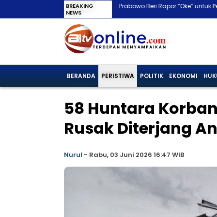
Prabowo Beri Rapor “Oke” untuk Pemerintahannya, 
BREAKING
NEWS
BERANDA
PERISTIWA
POLITIK
EKONOMI
HUK
58 Huntara Korban 
Rusak Diterjang A
Nurul
-
Rabu, 03 Juni 2026 16:47 WIB