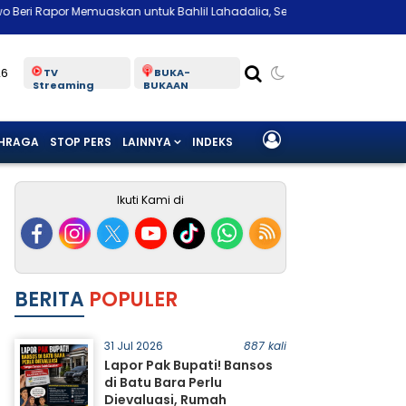
skan untuk Bahlil Lahadalia, Sebut Punya DNA Petarung
Prabowo: Ba
26
TV
BUKA-
Streaming
BUKAAN
HRAGA
STOP PERS
LAINNYA
INDEKS
Ikuti Kami di
BERITA
POPULER
31 Jul 2026
887 kali
Lapor Pak Bupati! Bansos
di Batu Bara Perlu
Dievaluasi, Rumah