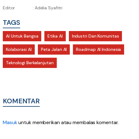
Editor
: Adelia Syafitri
TAGS
AI Untuk Bangsa
Etika AI
Industri Dan Komunitas
Kolaborasi AI
Peta Jalan AI
Roadmap AI Indonesia
Teknologi Berkelanjutan
KOMENTAR
Masuk
untuk memberikan atau membalas komentar.