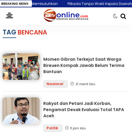
mpok Paling Membutuhkan
BREAKING NEWS
Pilkada Tanpa Wakil Kepala Daerah Meng
TAG
BENCANA
Momen Gibran Terkejut Saat Warga
Bireuen Kompak Jawab Belum Terima
Bantuan
Nasional
21 menit lalu
Rakyat dan Petani Jadi Korban,
Pengamat Desak Evaluasi Total TAPA
Aceh
Politik
11 jam lalu