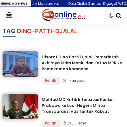
oling System Masyarakat
BREAKING NEWS
Dulu Dicibir Sampai Digugat WTO, Kini Invest
TAG
DINO-PATTI-DJALAL
Disorot Dino Patti Djalal, Pemerintah
Akhirnya Kirim Menlu dan Ketua MPR ke
Pemakaman Khamenei
Politik
07 Jul 2026
Mahfud MD Kritik Intensitas Kunker
Prabowo ke Luar Negeri, Minta
Transparansi Hasil untuk Rakyat
Politik
03 Jun 2026