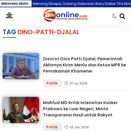
BREAKING NEWS
Baru Menang Eksepsi, Sidang Dakwaan Baru Dokter Tifa Malah Molor
TAG
DINO-PATTI-DJALAL
Disorot Dino Patti Djalal, Pemerintah
Akhirnya Kirim Menlu dan Ketua MPR ke
Pemakaman Khamenei
Politik
07 Jul 2026
Mahfud MD Kritik Intensitas Kunker
Prabowo ke Luar Negeri, Minta
Transparansi Hasil untuk Rakyat
Politik
03 Jun 2026