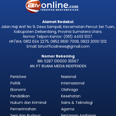
Alamat Redaksi:
Jalan Haji Anif No 9, Desa Sampali, Kecamatan Percut Sei Tuan,
Kabupaten Deliserdang, Provinsi Sumatera Utara.
Nomor Telpon Kantor: (061) 4403 1037.
HP/WA: 0812 634 2275, 0852 9691 7008, 0823 2000 1212
Email: bitvofficialnews@gmail.com
Nomor Rekening
BRI: 5287 010000 35567
AN: PT BUANA MEDIA INDEPENDEN
Peristiwa
Nasional
Politik
Internasional
Ekonomi
Olahraga
Pendidikan
Kesehatan
Hukum dan Kriminal
Sains & Teknologi
Pemerintahan
Agama
Seni dan Budaya
Pertanian Agribisnis