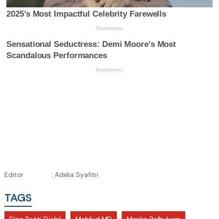
Editor
: Adelia Syafitri
TAGS
Dino Patti Djalal
Mahfud MD
Menko Polhukam