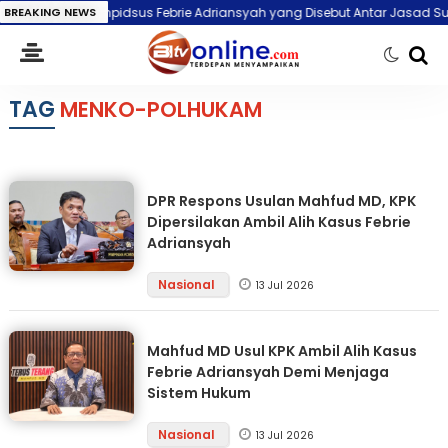
af Eks Jampidsus Febrie Adriansyah yang Disebut Antar Jasad Sutrimo, E
BREAKING NEWS
TAG
MENKO-POLHUKAM
DPR Respons Usulan Mahfud MD, KPK
Dipersilakan Ambil Alih Kasus Febrie
Adriansyah
Nasional
13 Jul 2026
Mahfud MD Usul KPK Ambil Alih Kasus
Febrie Adriansyah Demi Menjaga
Sistem Hukum
Nasional
13 Jul 2026