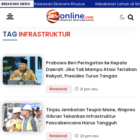
u Toba Jadi Kawasan Ekonomi Khusus
BREAKING NEWS
Kebakaran Lahan di Simalungu
TAG
INFRASTRUKTUR
Prabowo Beri Peringatan ke Kepala
Daerah: Jika Tak Mampu Atasi Teriakan
Rakyat, Presiden Turun Tangan
Nasional
21 jam lalu
Tinjau Jembatan Teupin Mane, Wapres
Gibran Tekankan Infrastruktur
Pascabencana Harus Tangguh
Nasional
23 jam lalu