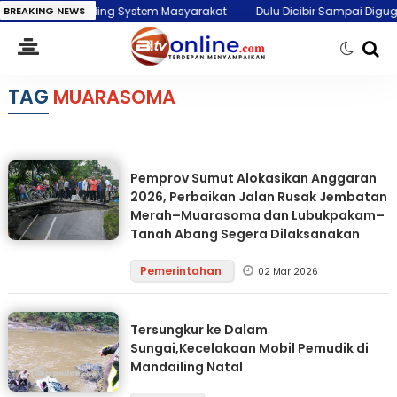
nta Jadi Cooling System Masyarakat
BREAKING NEWS
Dulu Dicibir Sampai Digugat WTO,
TAG
MUARASOMA
Pemprov Sumut Alokasikan Anggaran
2026, Perbaikan Jalan Rusak Jembatan
Merah–Muarasoma dan Lubukpakam–
Tanah Abang Segera Dilaksanakan
Pemerintahan
02 Mar 2026
Tersungkur ke Dalam
Sungai,Kecelakaan Mobil Pemudik di
Mandailing Natal