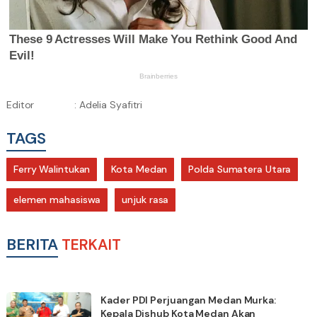
Editor
: Adelia Syafitri
TAGS
Ferry Walintukan
Kota Medan
Polda Sumatera Utara
elemen mahasiswa
unjuk rasa
BERITA
TERKAIT
Kader PDI Perjuangan Medan Murka:
Kepala Dishub Kota Medan Akan