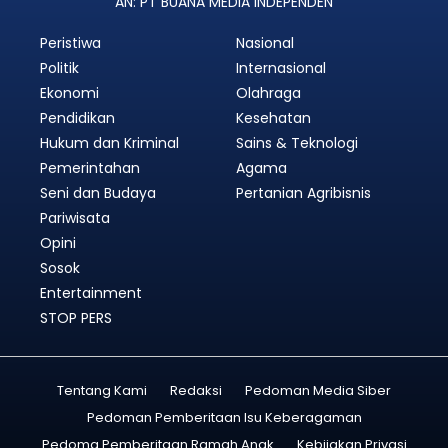
AN: PT BUANA MEDIA INDEPENDEN
Peristiwa
Nasional
Politik
Internasional
Ekonomi
Olahraga
Pendidikan
Kesehatan
Hukum dan Kriminal
Sains & Teknologi
Pemerintahan
Agama
Seni dan Budaya
Pertanian Agribisnis
Pariwisata
Opini
Sosok
Entertainment
STOP PERS
Tentang Kami
Redaksi
Pedoman Media Siber
Pedoman Pemberitaan Isu Keberagaman
Pedoma Pemberitaan Ramah Anak
Kebijakan Privasi