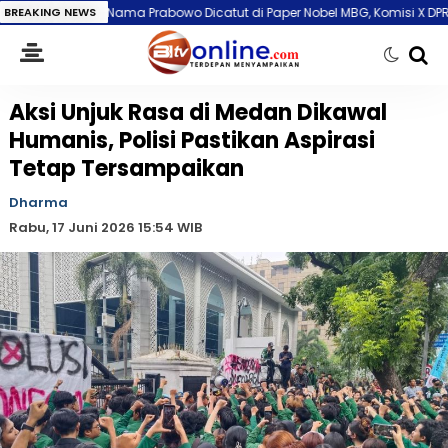
Nama Prabowo Dicatut di Paper Nobel MBG, Komisi X DPR: Pelanggaran Ser
BREAKING NEWS
Aksi Unjuk Rasa di Medan Dikawal
Humanis, Polisi Pastikan Aspirasi
Tetap Tersampaikan
Dharma
Rabu, 17 Juni 2026 15:54 WIB