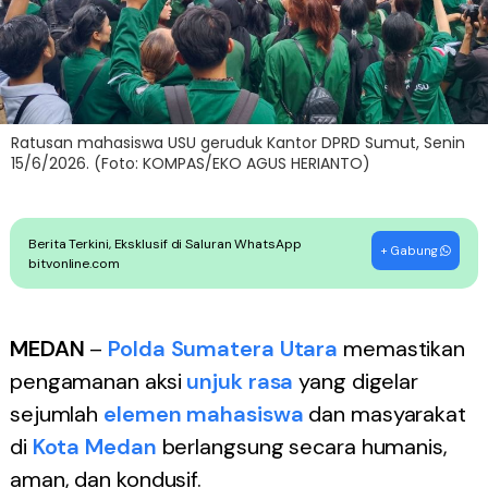
Ratusan mahasiswa USU geruduk Kantor DPRD Sumut, Senin
15/6/2026. (Foto: KOMPAS/EKO AGUS HERIANTO)
Berita Terkini, Eksklusif di Saluran WhatsApp
+ Gabung
bitvonline.com
MEDAN
–
Polda Sumatera Utara
memastikan
pengamanan aksi
unjuk rasa
yang digelar
sejumlah
elemen mahasiswa
dan masyarakat
di
Kota Medan
berlangsung secara humanis,
aman, dan kondusif.