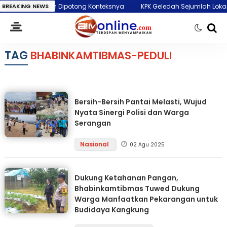
PAN: Jangan Dipotong Konteksnya
BREAKING NEWS
KPK Geledah Sejumlah Lokasi di 
TAG
BHABINKAMTIBMAS-PEDULI
Bersih-Bersih Pantai Melasti, Wujud
Nyata Sinergi Polisi dan Warga
Serangan
Nasional
02 Agu 2025
Dukung Ketahanan Pangan,
Bhabinkamtibmas Tuwed Dukung
Warga Manfaatkan Pekarangan untuk
Budidaya Kangkung