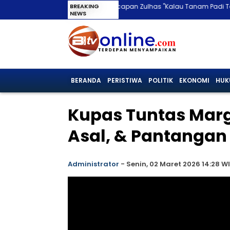
Viral Ucapan Zulhas "Kalau Tanam Padi Tak Untung, 
BREAKING
NEWS
BERANDA
PERISTIWA
POLITIK
EKONOMI
HUK
Kupas Tuntas Marg
Asal, & Pantangan
Administrator
-
Senin, 02 Maret 2026 14:28 W