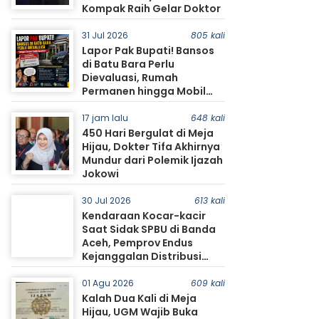
Kompak Raih Gelar Doktor
31 Jul 2026
805 kali
Lapor Pak Bupati! Bansos
di Batu Bara Perlu
Dievaluasi, Rumah
Permanen hingga Mobil
Jadi Sorotan Warga
17 jam lalu
648 kali
450 Hari Bergulat di Meja
Hijau, Dokter Tifa Akhirnya
Mundur dari Polemik Ijazah
Jokowi
30 Jul 2026
613 kali
Kendaraan Kocar-kacir
Saat Sidak SPBU di Banda
Aceh, Pemprov Endus
Kejanggalan Distribusi
BBM
01 Agu 2026
609 kali
Kalah Dua Kali di Meja
Hijau, UGM Wajib Buka