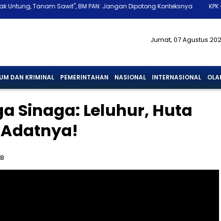
Tanam Sawit", BM PAN: Jangan Dipotong Konteksnya
KPK Geledah Sej
Jumat, 07 Agustus 20
UM DAN KRIMINAL
PEMERINTAHAN
NASIONAL
INTERNASIONAL
OLA
a Sinaga: Leluhur, Huta
 Adatnya!
IB