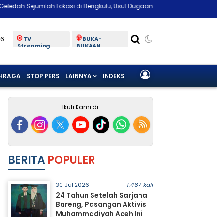
umlah Lokasi di Bengkulu, Usut Dugaan Suap Pengelolaan Limbah Keseh
26
TV
BUKA-
Streaming
BUKAAN
HRAGA
STOP PERS
LAINNYA
INDEKS
Ikuti Kami di
BERITA
POPULER
30 Jul 2026
1.467 kali
24 Tahun Setelah Sarjana
Bareng, Pasangan Aktivis
Muhammadiyah Aceh Ini