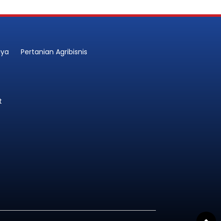
aya
Pertanian Agribisnis
t