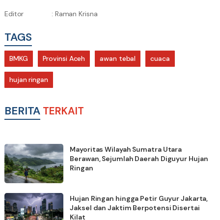
Editor
: Raman Krisna
TAGS
BMKG
Provinsi Aceh
awan tebal
cuaca
hujan ringan
BERITA
TERKAIT
Mayoritas Wilayah Sumatra Utara
Berawan, Sejumlah Daerah Diguyur Hujan
Ringan
Hujan Ringan hingga Petir Guyur Jakarta,
Jaksel dan Jaktim Berpotensi Disertai
Kilat