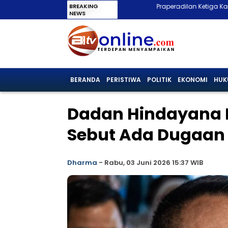
BREAKING
Praperadilan Ketiga Kandas, Roy Suryo Dis
NEWS
BERANDA
PERISTIWA
POLITIK
EKONOMI
HUK
Dadan Hindayana D
Sebut Ada Dugaan J
Dharma
-
Rabu, 03 Juni 2026 15:37 WIB