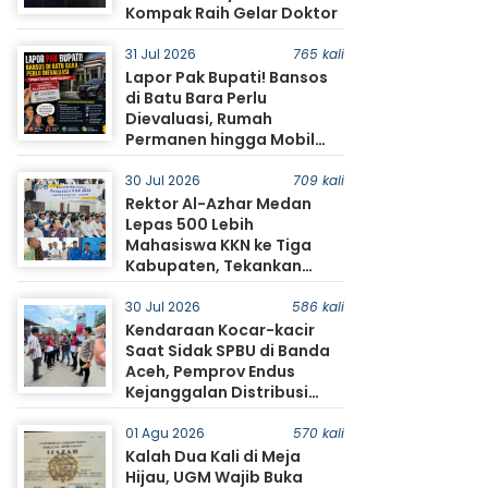
Kompak Raih Gelar Doktor
31 Jul 2026
765 kali
Lapor Pak Bupati! Bansos
di Batu Bara Perlu
Dievaluasi, Rumah
Permanen hingga Mobil
Jadi Sorotan Warga
30 Jul 2026
709 kali
Rektor Al-Azhar Medan
Lepas 500 Lebih
Mahasiswa KKN ke Tiga
Kabupaten, Tekankan
Pengabdian dan
Kolaborasi dengan
30 Jul 2026
586 kali
Masyarakat
Kendaraan Kocar-kacir
Saat Sidak SPBU di Banda
Aceh, Pemprov Endus
Kejanggalan Distribusi
BBM
01 Agu 2026
570 kali
Kalah Dua Kali di Meja
Hijau, UGM Wajib Buka