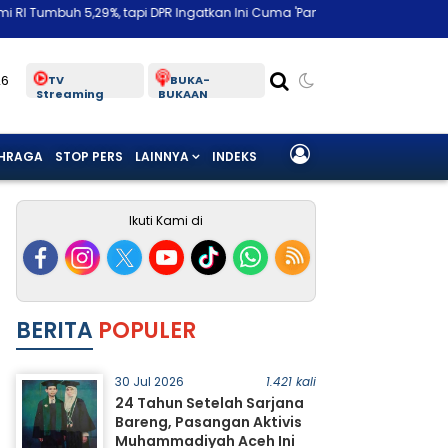
 tapi DPR Ingatkan Ini Cuma 'Panas-panas Musiman'
Bongkar Biang 
26
TV
BUKA-
Streaming
BUKAAN
HRAGA
STOP PERS
LAINNYA
INDEKS
Ikuti Kami di
BERITA
POPULER
30 Jul 2026
1.421 kali
24 Tahun Setelah Sarjana
Bareng, Pasangan Aktivis
Muhammadiyah Aceh Ini