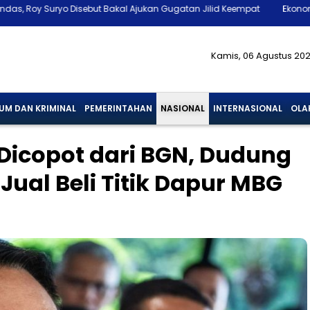
ebut Bakal Ajukan Gugatan Jilid Keempat
Ekonomi RI Tumbuh 5,29%,
Kamis, 06 Agustus 20
UM DAN KRIMINAL
PEMERINTAHAN
NASIONAL
INTERNASIONAL
OLA
icopot dari BGN, Dudung
ual Beli Titik Dapur MBG