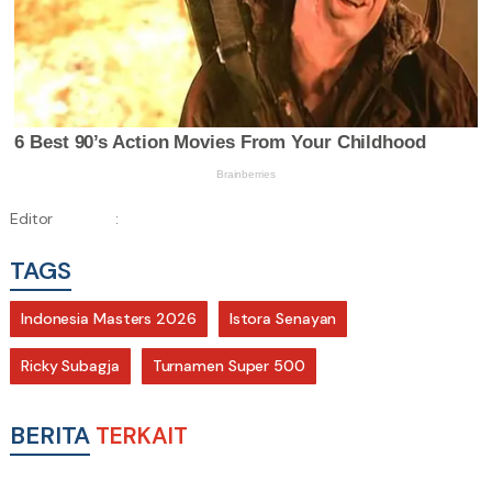
Editor
:
TAGS
Indonesia Masters 2026
Istora Senayan
Ricky Subagja
Turnamen Super 500
BERITA
TERKAIT