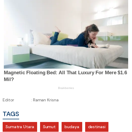
Editor
: Raman Krisna
TAGS
Sumatra Utara
Sumut
budaya
destinasi