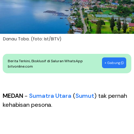
Danau Toba. (foto: Ist/BITV)
Berita Terkini, Eksklusif di Saluran WhatsApp
+ Gabung
bitvonline.com
MEDAN
-
Sumatra Utara
(
Sumut
) tak pernah
kehabisan pesona.