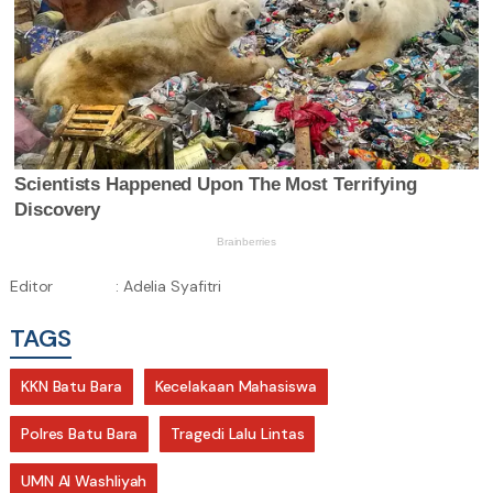
Editor
: Adelia Syafitri
TAGS
KKN Batu Bara
Kecelakaan Mahasiswa
Polres Batu Bara
Tragedi Lalu Lintas
UMN Al Washliyah