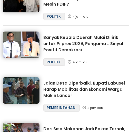
Mesin PDIP?
POLITIK
4 jam lalu
Banyak Kepala Daerah Mulai Dilirik
untuk Pilpres 2029, Pengamat: Sinyal
Positif Demokrasi
POLITIK
4 jam lalu
Jalan Desa Diperbaiki, Bupati Labusel
Harap Mobilitas dan Ekonomi Warga
Makin Lancar
PEMERINTAHAN
4 jam lalu
Dari Sisa Makanan Jadi Pakan Ternak,