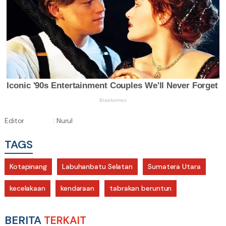
Editor
: Nurul
TAGS
Kotapinang
Labuhanbatu Selatan
Sumatera Utara
kecelakaan
kendaraan
tabrakan beruntun
BERITA
TERKAIT