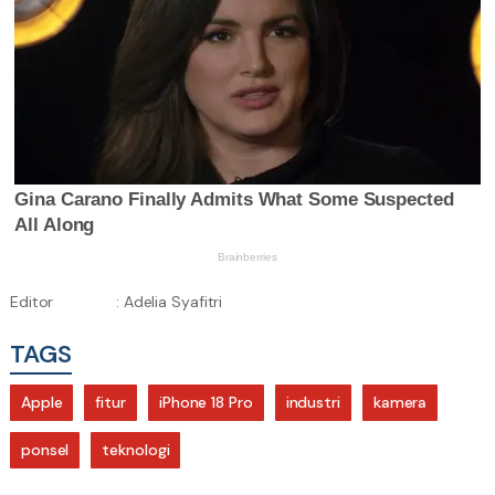
Editor
: Adelia Syafitri
TAGS
Apple
fitur
iPhone 18 Pro
industri
kamera
ponsel
teknologi