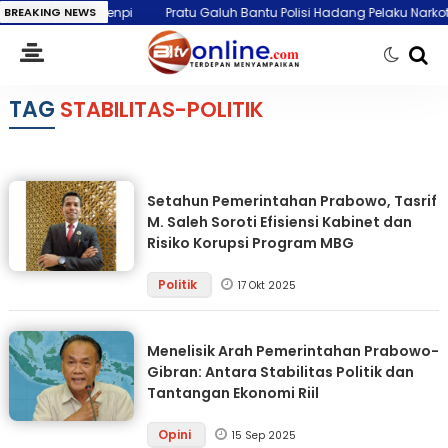
ta Bukan Senpi
BREAKING NEWS
Pratu Galuh Bantu Polisi Hadang Pelaku Narkotika h
TAG
STABILITAS-POLITIK
Setahun Pemerintahan Prabowo, Tasrif
M. Saleh Soroti Efisiensi Kabinet dan
Risiko Korupsi Program MBG
Politik
17 Okt 2025
Menelisik Arah Pemerintahan Prabowo-
Gibran: Antara Stabilitas Politik dan
Tantangan Ekonomi Riil
Opini
15 Sep 2025