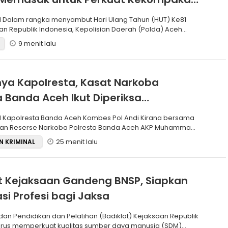
l
Ke81
 Republik Indonesia, Kepolisian Daerah (Polda) Aceh
lo
9 menit lalu
ya Kapolresta, Kasat Narkoba
a Banda Aceh Ikut Diperiksa
am Mabes Polri
sama
uan Reserse Narkoba Polresta Banda Aceh AKP Muhammad
25 menit lalu
N KRIMINAL
t Kejaksaan Gandeng BNSP, Siapkan
asi Profesi bagi Jaksa
erus memperkuat kualitas sumber daya manusia (SDM)