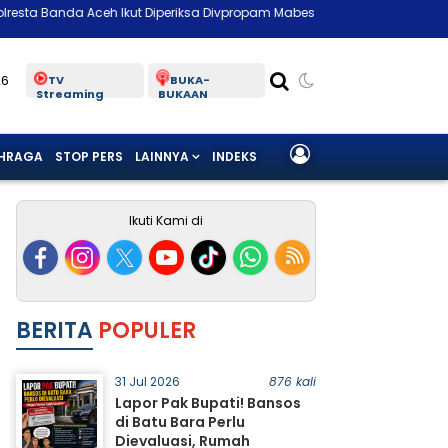
iperiksa Divpropam Mabes Polri
Badiklat Kejaksaan Gandeng BNSP, Si
26
TV
BUKA-
Streaming
BUKAAN
HRAGA
STOP PERS
LAINNYA
INDEKS
Ikuti Kami di
BERITA
POPULER
31 Jul 2026
876 kali
Lapor Pak Bupati! Bansos
di Batu Bara Perlu
Dievaluasi, Rumah