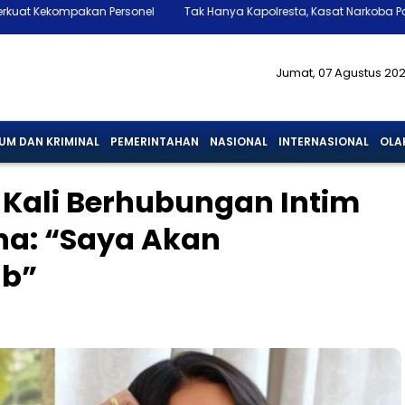
nel
Tak Hanya Kapolresta, Kasat Narkoba Polresta Banda Aceh Ikut D
Jumat, 07 Agustus 20
UM DAN KRIMINAL
PEMERINTAHAN
NASIONAL
INTERNASIONAL
OLA
 Kali Berhubungan Intim
na: “Saya Akan
ab”