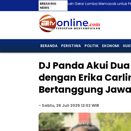
1 RI, Polda Aceh Gelar Lomba Memasak untuk Perkuat Kekompakan Perso
BREAKING
NEWS
BERANDA
PERISTIWA
POLITIK
EKONOMI
HUK
DJ Panda Akui Dua
dengan Erika Carli
Bertanggung Jaw
-
Sabtu, 26 Juli 2025 12:02 WIB