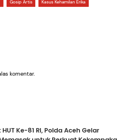
a
Gosip Artis
Kasus Kehamilan Erika
as komentar.
HUT Ke-81 RI, Polda Aceh Gelar
Memasak untuk Perkuat Kekompakan