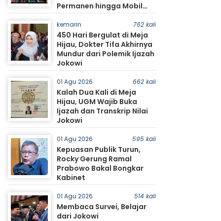
Permanen hingga Mobil
Jadi Sorotan Warga
kemarin
762 kali
450 Hari Bergulat di Meja
Hijau, Dokter Tifa Akhirnya
Mundur dari Polemik Ijazah
Jokowi
01 Agu 2026
662 kali
Kalah Dua Kali di Meja
Hijau, UGM Wajib Buka
Ijazah dan Transkrip Nilai
Jokowi
01 Agu 2026
595 kali
Kepuasan Publik Turun,
Rocky Gerung Ramal
Prabowo Bakal Bongkar
Kabinet
01 Agu 2026
514 kali
Membaca Survei, Belajar
dari Jokowi