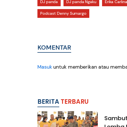
DJ panda
DJ panda Ngaku
Erika Carlin
Podcast Denny Sumargo
KOMENTAR
Masuk
untuk memberikan atau membal
BERITA
TERBARU
Sambut 
Lomba 