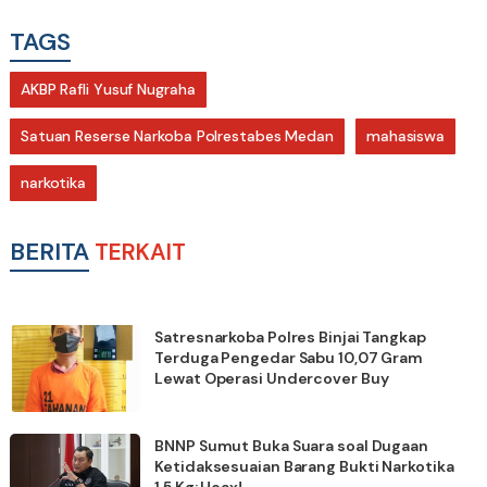
TAGS
AKBP Rafli Yusuf Nugraha
Satuan Reserse Narkoba Polrestabes Medan
mahasiswa
narkotika
BERITA
TERKAIT
Satresnarkoba Polres Binjai Tangkap
Terduga Pengedar Sabu 10,07 Gram
Lewat Operasi Undercover Buy
BNNP Sumut Buka Suara soal Dugaan
Ketidaksesuaian Barang Bukti Narkotika
1,5 Kg: Hoax!