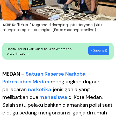
AKBP Rafli Yusuf Nugraha didampingi Iptu Haryono (kiri)
menginterogasi tersangka. (Foto: medanposonline)
Berita Terkini, Eksklusif di Saluran WhatsApp
+ Gabung
bitvonline.com
MEDAN
–
Satuan Reserse Narkoba
Polrestabes Medan
mengungkap dugaan
peredaran
narkotika
jenis ganja yang
melibatkan dua
mahasiswa
di Kota Medan.
Salah satu pelaku bahkan diamankan polisi saat
diduga sedang mengonsumsi ganja di rumah