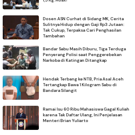
Dosen ASN Curhat di Sidang MK, Cerita
Sulitnya Hidup dengan Gaji Rp3 Jutaan:
Tak Cukup, Terpaksa Cari Penghasilan
Tambahan
Bandar Sabu Masih Diburu, Tiga Terduga
Penyerang Polisi saat Penggerebekan
Narkoba di Katingan Ditangkap
Hendak Terbang ke NTB, Pria Asal Aceh
Tertangkap Bawa 1 Kilogram Sabu di
Bandara Silangit
Ramai Isu 60 Ribu Mahasiswa Gagal Kuliah
karena Tak Daftar Ulang, Ini Penjelasan
Menteri Brian Yuliarto