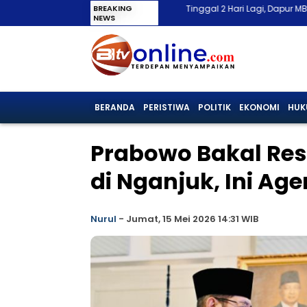
BREAKING
Tinggal 2 Hari Lagi, Dapur MBG Tanpa SLHS Te
NEWS
BERANDA
PERISTIWA
POLITIK
EKONOMI
HUK
Prabowo Bakal Re
di Nganjuk, Ini A
Nurul
-
Jumat, 15 Mei 2026 14:31 WIB