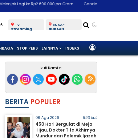
p2.690.000 per Gram
Gandeng Pemprov Sumut, INALUM Perkuat Prog
26
TV
BUKA-
Streaming
BUKAAN
HRAGA
STOP PERS
LAINNYA
INDEKS
Ikuti Kami di
BERITA
POPULER
06 Agu 2026
853 kali
450 Hari Bergulat di Meja
Hijau, Dokter Tifa Akhirnya
Mundur dari Polemik Ijazah