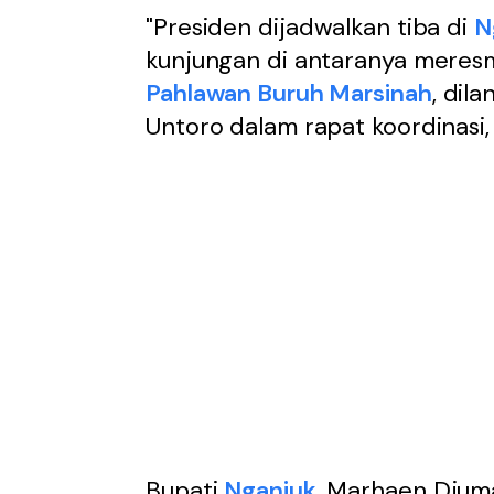
"Presiden dijadwalkan tiba di
N
kunjungan di antaranya meres
Pahlawan Buruh Marsinah
, dil
Untoro dalam rapat koordinasi,
Bupati
Nganjuk
, Marhaen Djum