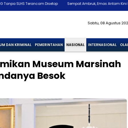
rancam Disetop
Sempat Ambruk, Emas Antam Kini Melonjak Lagi ke R
Sabtu, 08 Agustus 20
UM DAN KRIMINAL
PEMERINTAHAN
NASIONAL
INTERNASIONAL
OLA
smikan Museum Marsinah
gendanya Besok