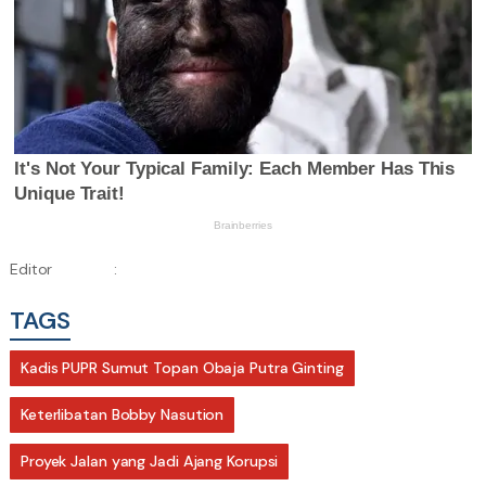
Editor
:
TAGS
Kadis PUPR Sumut Topan Obaja Putra Ginting
Keterlibatan Bobby Nasution
Proyek Jalan yang Jadi Ajang Korupsi