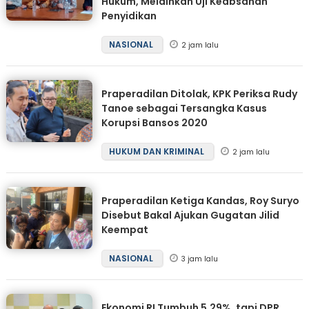
Hukum, Melainkan Uji Keabsahan
Penyidikan
NASIONAL
2 jam lalu
Praperadilan Ditolak, KPK Periksa Rudy
Tanoe sebagai Tersangka Kasus
Korupsi Bansos 2020
HUKUM DAN KRIMINAL
2 jam lalu
Praperadilan Ketiga Kandas, Roy Suryo
Disebut Bakal Ajukan Gugatan Jilid
Keempat
NASIONAL
3 jam lalu
Ekonomi RI Tumbuh 5,29%, tapi DPR