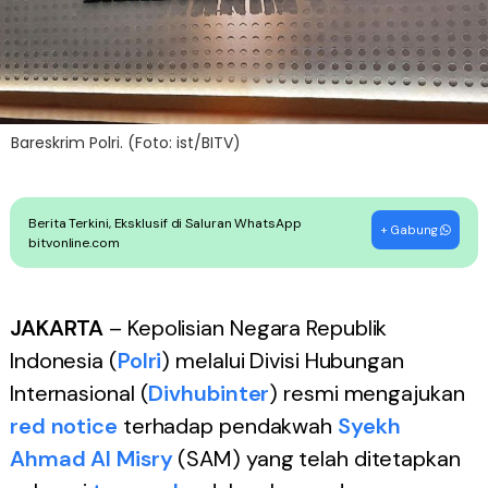
Bareskrim Polri. (Foto: ist/BITV)
Berita Terkini, Eksklusif di Saluran WhatsApp
+ Gabung
bitvonline.com
JAKARTA
– Kepolisian Negara Republik
Indonesia (
Polri
) melalui Divisi Hubungan
Internasional (
Divhubinter
) resmi mengajukan
red notice
terhadap pendakwah
Syekh
Ahmad Al Misry
(SAM) yang telah ditetapkan