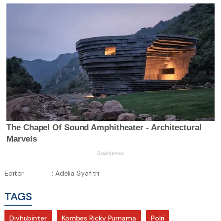
Editor
: Adelia Syafitri
TAGS
Divhubinter
Kombes Ricky Purnama
Polri