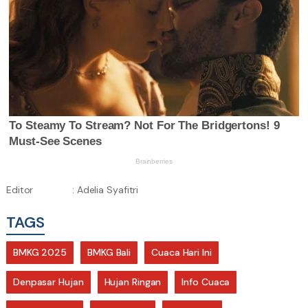
Editor
: Adelia Syafitri
TAGS
BMKG 2025
BMKG Bali
Cuaca Hari Ini
Denpasar Hujan
Hujan Ringan
Info Cuaca