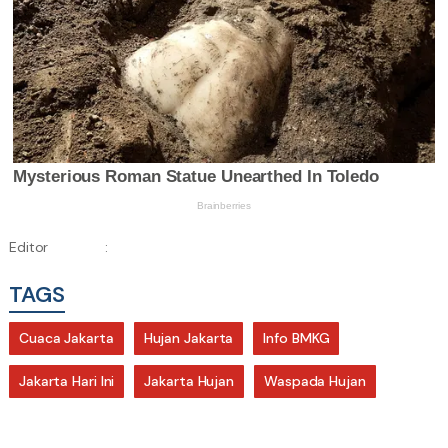
Editor
:
TAGS
Cuaca Jakarta
Hujan Jakarta
Info BMKG
Jakarta Hari Ini
Jakarta Hujan
Waspada Hujan