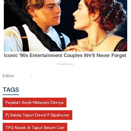
Editor
:
TAGS
Pejabat Asyik Melayani Dirinya
Pj Sekda Taput David P Sipahutar
TPG Kasek di Taput Belum Cair