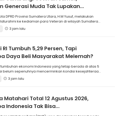
n Generasi Muda Tak Lupakan
: Jasa Pejuang Tak Terbalaskan
ilaturahmi ke kediaman para Veteran di wilayah Sumatera
3 jam lalu
 RI Tumbuh 5,29 Persen, Tapi
a Daya Beli Masyarakat Melemah?
lai belum sepenuhnya mencerminkan kondisi kesejahteraan
3 jam lalu
 Matahari Total 12 Agustus 2026,
 Indonesia Tak Bisa
sikannya?