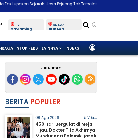
rah: Jasa Pejuang Tak Terbalaskan
Ekonomi RI Tumbuh 5,29 Persen
26
TV
BUKA-
Streaming
BUKAAN
HRAGA
STOP PERS
LAINNYA
INDEKS
Ikuti Kami di
BERITA
POPULER
06 Agu 2026
917 kali
450 Hari Bergulat di Meja
Hijau, Dokter Tifa Akhirnya
Mundur dari Polemik Ijazah