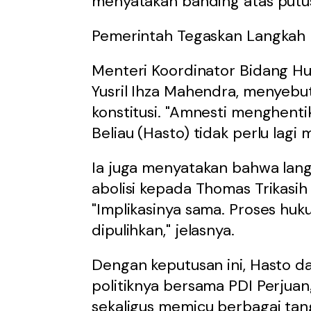
menyatakan banding atas putu
Pemerintah Tegaskan Langkah K
Menteri Koordinator Bidang Hu
Yusril Ihza Mahendra, menyebut
konstitusi. "Amnesti menghent
Beliau (Hasto) tidak perlu lagi 
Ia juga menyatakan bahwa lan
abolisi kepada Thomas Trikasi
"Implikasinya sama. Proses hu
dipulihkan," jelasnya.
Dengan keputusan ini, Hasto da
politiknya bersama PDI Perjua
sekaligus memicu berbagai tan