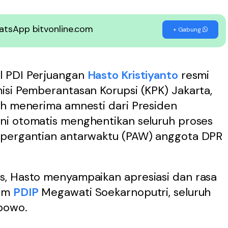
WhatsApp bitvonline.com
+ Gabung
l PDI Perjuangan
Hasto Kristiyanto
resmi
isi Pemberantasan Korupsi (KPK) Jakarta,
ah menerima amnesti dari Presiden
ini otomatis menghentikan seluruh proses
 pergantian antarwaktu (PAW) anggota DPR
s, Hasto menyampaikan apresiasi dan rasa
mum
PDIP
Megawati Soekarnoputri, seluruh
abowo.