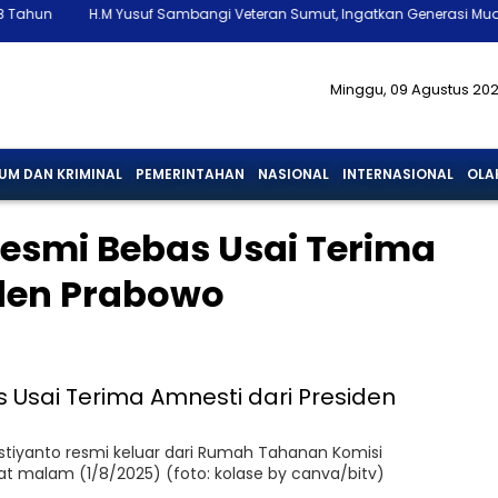
suf Sambangi Veteran Sumut, Ingatkan Generasi Muda Tak Lupakan Seja
Minggu, 09 Agustus 20
UM DAN KRIMINAL
PEMERINTAHAN
NASIONAL
INTERNASIONAL
OLA
Resmi Bebas Usai Terima
iden Prabowo
ristiyanto resmi keluar dari Rumah Tahanan Komisi
t malam (1/8/2025) (foto: kolase by canva/bitv)