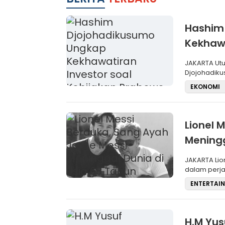
Hashim
Kekhawa
Prabow
JAKARTA Utusan Presiden Bidang Energi dan Iklim Hashim
Djojohadik
investor me
EKONOMI
Lionel 
Meningg
JAKARTA Lionel Messi tengah berduka. Ayah sekaligus sosok penting
dalam perja
8
ENTERTAI
H.M Yus