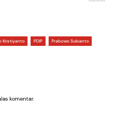
 Kristiyanto
PDIP
Prabowo Subianto
as komentar.