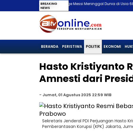
ka, Sang Ayah Jorge Messi Meninggal Dunia di Usia 68 Tahun
BREAKING
H.M Yu
NEWS
BERANDA
PERISTIWA
POLITIK
EKONOMI
HUK
Hasto Kristiyanto 
Amnesti dari Pres
-
Jumat, 01 Agustus 2025 22:59 WIB
Sekretaris Jenderal PDI Perjuangan Hasto K
Pemberantasan Korupsi (KPK) Jakarta, Juma