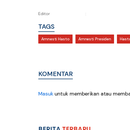
Editor
:
TAGS
Amnesti Hasto
Amnesti Presiden
Hasto
KOMENTAR
Masuk
untuk memberikan atau membal
BERITA
TERBARU