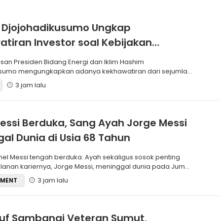
 Djojohadikusumo Ungkap
tiran Investor soal Kebijakan
o-Gibran
usumo mengungkapkan adanya kekhawatiran dari sejumlah
ngenai
3 jam lalu
Messi Berduka, Sang Ayah Jorge Messi
al Dunia di Usia 68 Tahun
lanan kariernya, Jorge Messi, meninggal dunia pada Jumat,
3 jam lalu
NMENT
uf Sambangi Veteran Sumut,