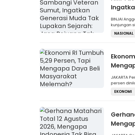
Ingatka
Sejarah
BINJAI Anggota DPRD Provinsi Sumatera Utara, H.M Yusuf, melakukan
kunjungan s
Uta
NASIONAL
Ekonomi
Mengap
JAKARTA Pertumbuhan ekonomi Indonesia yang tetap berada di atas 5
persen dini
mas
EKONOMI
Gerhana
Mengapa
Menyak