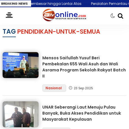
ta, Api Membesar hingga Lantai Atas
BREAKING NEWS
Peralatan Pemantau Gempa BM
TAG
PENDIDIKAN-UNTUK-SEMUA
Mensos Saifullah Yusuf Beri
Pembekalan 655 Wali Asuh dan Wali
Asrama Program Sekolah Rakyat Batch
II
Nasional
23 Sep 2025
UNAR Seberangi Laut Menuju Pulau
Banyak, Buka Akses Pendidikan untuk
Masyarakat Kepulauan