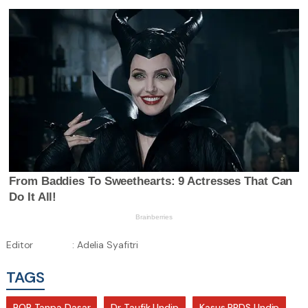
Editor
: Adelia Syafitri
TAGS
BOP Tanpa Dasar
Dr Taufik Undip
Kasus PPDS Undip