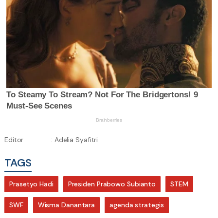
Editor
: Adelia Syafitri
TAGS
Prasetyo Hadi
Presiden Prabowo Subianto
STEM
SWF
Wisma Danantara
agenda strategis