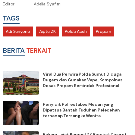
Editor
: Adelia Syafitri
TAGS
Adi Suriyono
Aiptu ZK
Polda Aceh
Propam
BERITA
TERKAIT
Viral Dua Perwira Polda Sumut Diduga
Dugem dan Gunakan Vape, Kompolnas
Desak Propam Bertindak Profesional
Penyidik Polrestabes Medan yang
Dipatsus Bantah Tuduhan Pelecehan
terhadap Tersangka Wanita
Rekam Jejak Kompol DK Kembali Disorot