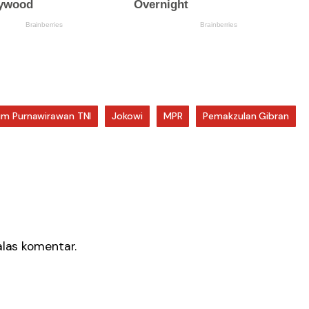
um Purnawirawan TNI
Jokowi
MPR
Pemakzulan Gibran
as komentar.