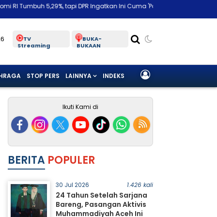
tapi DPR Ingatkan Ini Cuma 'Panas-panas Musiman'
Bongkar Biang K
26
TV
BUKA-
Streaming
BUKAAN
HRAGA
STOP PERS
LAINNYA
INDEKS
Ikuti Kami di
BERITA
POPULER
30 Jul 2026
1.426 kali
24 Tahun Setelah Sarjana
Bareng, Pasangan Aktivis
Muhammadiyah Aceh Ini