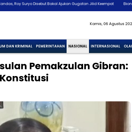
but Bakal Ajukan Gugatan Jilid Keempat
Ekonomi RI Tumbuh 5,29%, 
Kamis, 06 Agustus 20
UM DAN KRIMINAL
PEMERINTAHAN
NASIONAL
INTERNASIONAL
OLA
sulan Pemakzulan Gibran:
 Konstitusi