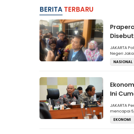
BERITA
TERBARU
Prapera
Disebut
JAKARTA Polda Metro Jaya merespons putusan hakim Pengadilan
Negeri Jaka
praperadila
NASIONAL
Ekonomi
Ini Cu
JAKARTA Pertumbuhan ekonomi Indonesia pada triwulan II 2026 yang
mencapai 5
apresiasi
EKONOMI