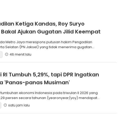
dilan Ketiga Kandas, Roy Suryo
 Bakal Ajukan Gugatan Jilid Keempat
rta Selatan (PN Jaksel) yang tidak menerima gugatan
n ke
46 menit lalu
 RI Tumbuh 5,29%, tapi DPR Ingatkan
ma 'Panas-panas Musiman'
,29 persen secara tahunan (yearonyear/yoy) mendapat
satu jam lalu