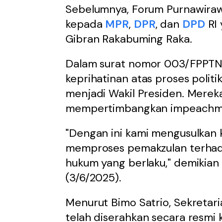
Sebelumnya, Forum Purnawirawa
kepada
MPR
,
DPR
, dan
DPD
RI 
Gibran Rakabuming Raka.
Dalam surat nomor 003/FPPTN
keprihatinan atas proses poli
menjadi Wakil Presiden. Mereka
mempertimbangkan impeachmen
"Dengan ini kami mengusulkan
memproses pemakzulan terhada
hukum yang berlaku," demikian 
(3/6/2025).
Menurut Bimo Satrio, Sekretar
telah diserahkan secara resmi 