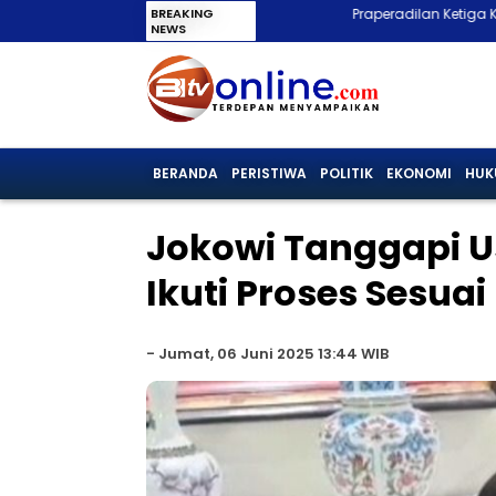
BREAKING
Praperadilan Ketiga Kandas, Roy Suryo Dise
NEWS
BERANDA
PERISTIWA
POLITIK
EKONOMI
HUK
Jokowi Tanggapi U
Ikuti Proses Sesuai
-
Jumat, 06 Juni 2025 13:44 WIB