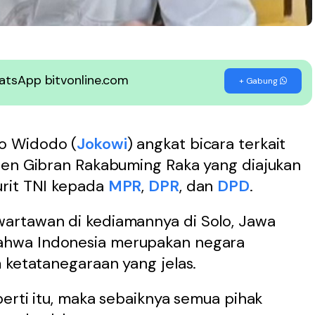
WhatsApp bitvonline.com
+ Gabung
o Widodo (
Jokowi
) angkat bicara terkait
den Gibran Rakabuming Raka yang diajukan
urit TNI kepada
MPR
,
DPR
, dan
DPD
.
artawan di kediamannya di Solo, Jawa
hwa Indonesia merupakan negara
 ketatanegaraan yang jelas.
perti itu, maka sebaiknya semua pihak