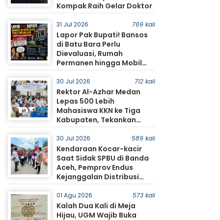
Kompak Raih Gelar Doktor
31 Jul 2026
769 kali
Lapor Pak Bupati! Bansos
di Batu Bara Perlu
Dievaluasi, Rumah
Permanen hingga Mobil
Jadi Sorotan Warga
30 Jul 2026
712 kali
Rektor Al-Azhar Medan
Lepas 500 Lebih
Mahasiswa KKN ke Tiga
Kabupaten, Tekankan
Pengabdian dan
Kolaborasi dengan
30 Jul 2026
589 kali
Masyarakat
Kendaraan Kocar-kacir
Saat Sidak SPBU di Banda
Aceh, Pemprov Endus
Kejanggalan Distribusi
BBM
01 Agu 2026
573 kali
Kalah Dua Kali di Meja
Hijau, UGM Wajib Buka