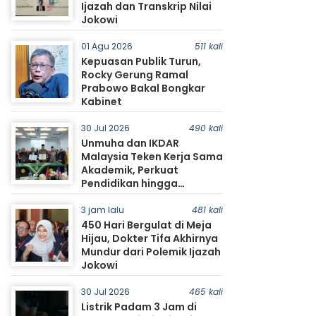
Ijazah dan Transkrip Nilai
Jokowi
01 Agu 2026
511 kali
Kepuasan Publik Turun,
Rocky Gerung Ramal
Prabowo Bakal Bongkar
Kabinet
30 Jul 2026
490 kali
Unmuha dan IKDAR
Malaysia Teken Kerja Sama
Akademik, Perkuat
Pendidikan hingga
Pertukaran Mahasiswa
3 jam lalu
481 kali
450 Hari Bergulat di Meja
Hijau, Dokter Tifa Akhirnya
Mundur dari Polemik Ijazah
Jokowi
30 Jul 2026
465 kali
Listrik Padam 3 Jam di