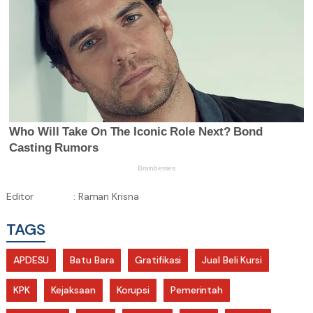
Editor
: Raman Krisna
TAGS
APDESU
Batu Bara
Gratifikasi
Jual Beli Kursi
KPK
Kejaksaan
Korupsi
Pemerintah