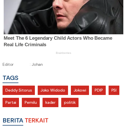
Editor
: Johan
TAGS
Deddy Sitorus
Joko Widodo
Jokowi
PDIP
PSI
Partai
Pemilu
kader
politik
BERITA
TERKAIT