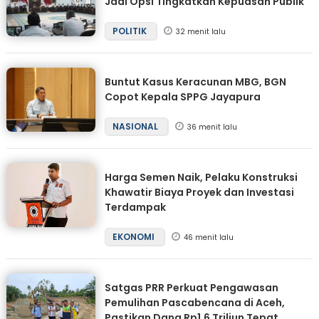
Jadi Opsi Tingkatkan Kepuasan Publik
POLITIK
32 menit lalu
Buntut Kasus Keracunan MBG, BGN
Copot Kepala SPPG Jayapura
NASIONAL
36 menit lalu
Harga Semen Naik, Pelaku Konstruksi
Khawatir Biaya Proyek dan Investasi
Terdampak
EKONOMI
46 menit lalu
Satgas PRR Perkuat Pengawasan
Pemulihan Pascabencana di Aceh,
Pastikan Dana Rp1,6 Triliun Tepat