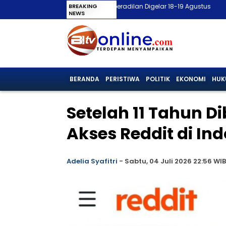
um, Dua Sidang Praperadilan Digelar 18-19 Agustus
BREAKING
Rebutan Kursi HUT
NEWS
BERANDA
PERISTIWA
POLITIK
EKONOMI
HUK
Setelah 11 Tahun D
Akses Reddit di In
Adelia Syafitri
-
Sabtu, 04 Juli 2026 22:56 WIB