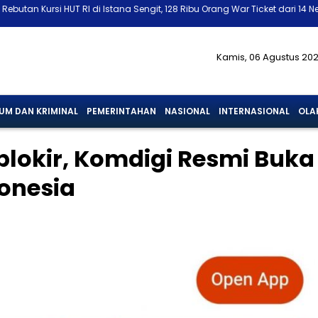
 RI di Istana Sengit, 128 Ribu Orang War Ticket dari 14 Negara
Curhat
Kamis, 06 Agustus 20
UM DAN KRIMINAL
PEMERINTAHAN
NASIONAL
INTERNASIONAL
OLA
iblokir, Komdigi Resmi Buka
donesia