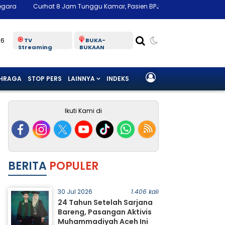
 8 Jam Tunggu Kamar, Pasien BPJS Malah Dihujat Nakes di Medsos, Kem
26
TV
BUKA-
Streaming
BUKAAN
HRAGA
STOP PERS
LAINNYA
INDEKS
Ikuti Kami di
BERITA
POPULER
30 Jul 2026
1.406 kali
24 Tahun Setelah Sarjana
Bareng, Pasangan Aktivis
Muhammadiyah Aceh Ini