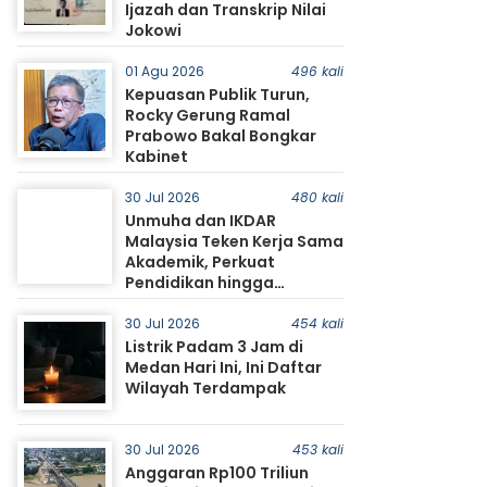
Ijazah dan Transkrip Nilai
Jokowi
01 Agu 2026
496 kali
Kepuasan Publik Turun,
Rocky Gerung Ramal
Prabowo Bakal Bongkar
Kabinet
30 Jul 2026
480 kali
Unmuha dan IKDAR
Malaysia Teken Kerja Sama
Akademik, Perkuat
Pendidikan hingga
Pertukaran Mahasiswa
30 Jul 2026
454 kali
Listrik Padam 3 Jam di
Medan Hari Ini, Ini Daftar
Wilayah Terdampak
30 Jul 2026
453 kali
Anggaran Rp100 Triliun