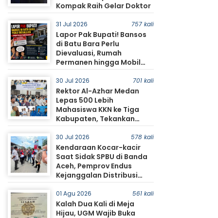
Kompak Raih Gelar Doktor
31 Jul 2026
757 kali
Lapor Pak Bupati! Bansos
di Batu Bara Perlu
Dievaluasi, Rumah
Permanen hingga Mobil
Jadi Sorotan Warga
30 Jul 2026
701 kali
Rektor Al-Azhar Medan
Lepas 500 Lebih
Mahasiswa KKN ke Tiga
Kabupaten, Tekankan
Pengabdian dan
Kolaborasi dengan
30 Jul 2026
578 kali
Masyarakat
Kendaraan Kocar-kacir
Saat Sidak SPBU di Banda
Aceh, Pemprov Endus
Kejanggalan Distribusi
BBM
01 Agu 2026
561 kali
Kalah Dua Kali di Meja
Hijau, UGM Wajib Buka