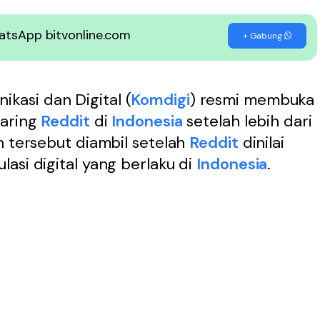
WhatsApp bitvonline.com
+ Gabung
kasi dan Digital (
Komdigi
) resmi membuka
daring
Reddit
di
Indonesia
setelah lebih dari
n tersebut diambil setelah
Reddit
dinilai
asi digital yang berlaku di
Indonesia
.