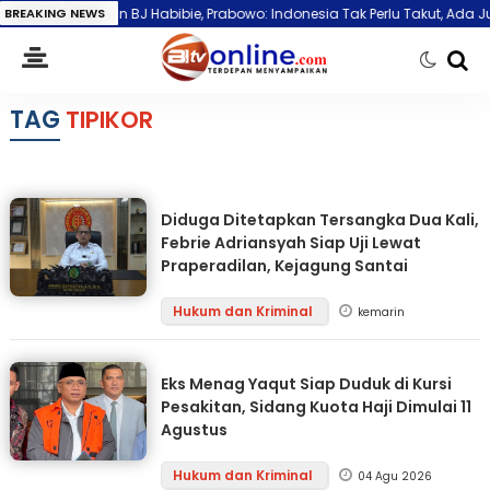
utip Pesan BJ Habibie, Prabowo: Indonesia Tak Perlu Takut, Ada Jutaan 
BREAKING NEWS
TAG
TIPIKOR
Diduga Ditetapkan Tersangka Dua Kali,
Febrie Adriansyah Siap Uji Lewat
Praperadilan, Kejagung Santai
Hukum dan Kriminal
kemarin
Eks Menag Yaqut Siap Duduk di Kursi
Pesakitan, Sidang Kuota Haji Dimulai 11
Agustus
Hukum dan Kriminal
04 Agu 2026