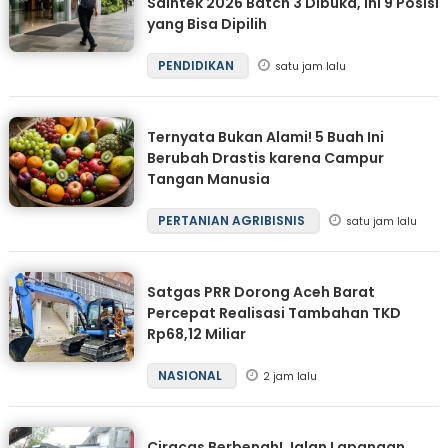
Saintek 2026 Batch 3 Dibuka, Ini 9 Posisi
yang Bisa Dipilih
PENDIDIKAN
satu jam lalu
Ternyata Bukan Alami! 5 Buah Ini
Berubah Drastis karena Campur
Tangan Manusia
PERTANIAN AGRIBISNIS
satu jam lalu
Satgas PRR Dorong Aceh Barat
Percepat Realisasi Tambahan TKD
Rp68,12 Miliar
NASIONAL
2 jam lalu
Ciracas Berbenah! Jalan Lapangan