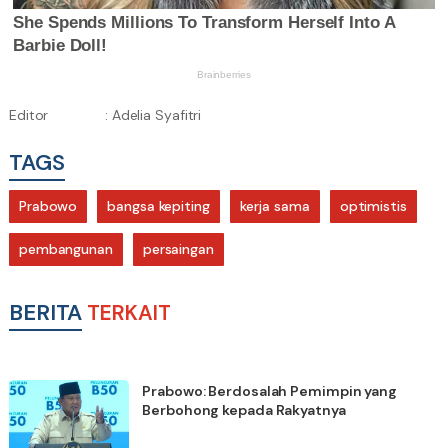
Editor
: Adelia Syafitri
TAGS
Prabowo
bangsa kepiting
kerja sama
optimistis
pembangunan
persaingan
BERITA
TERKAIT
Prabowo: Berdosalah Pemimpin yang
Berbohong kepada Rakyatnya