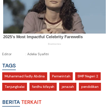
Editor
: Adelia Syafitri
TAGS
Muhammad Fadly Abdina
Pemerintah
SMP Negeri 2
Tanjungbalai
fardhu kifayah
jenazah
pendidikan
BERITA
TERKAIT