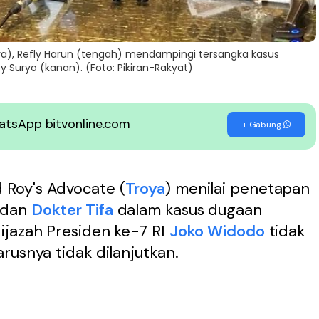
ya), Refly Harun (tengah) mendampingi tersangka kasus
y Suryo (kanan). (Foto: Pikiran-Rakyat)
WhatsApp bitvonline.com
+ Gabung
 Roy's Advocate (
Troya
) menilai penetapan
dan
Dokter Tifa
dalam kasus dugaan
 ijazah Presiden ke-7 RI
Joko Widodo
tidak
rusnya tidak dilanjutkan.