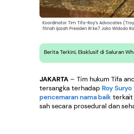
Koordinator Tim Tifa-Roy’s Advocates (Tro
fitnah ijazah Presiden RI ke7 Joko Widodo Ro
Berita Terkini, Eksklusif di Saluran 
JAKARTA
– Tim hukum Tifa and
tersangka terhadap
Roy Suryo
pencemaran nama baik
terkait
sah secara prosedural dan seha