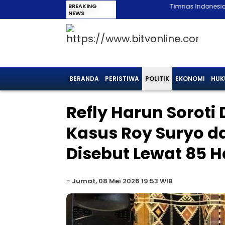
BREAKING
Timnas Indonesia Gagal ke Semifinal 
NEWS
BERANDA
PERISTIWA
POLITIK
EKONOMI
HUK
Refly Harun Soroti
Kasus Roy Suryo d
Disebut Lewat 85 H
-
Jumat, 08 Mei 2026 19:53 WIB