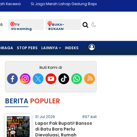
 Jago Merah Lahap Gedung Bapenda DKI Jakarta, Api Membesar hingga L
26
TV
BUKA-
Streaming
BUKAAN
HRAGA
STOP PERS
LAINNYA
INDEKS
Ikuti Kami di
BERITA
POPULER
31 Jul 2026
897 kali
Lapor Pak Bupati! Bansos
di Batu Bara Perlu
Dievaluasi, Rumah