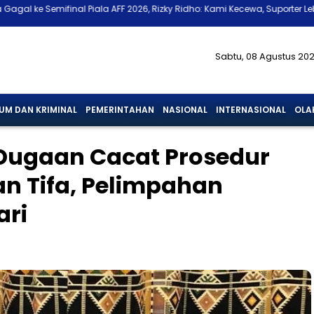
Piala AFF 2026, Rizky Ridho: Kami Kecewa, Suporter Lebih Kecewa
Si
Sabtu, 08 Agustus 20
UM DAN KRIMINAL
PEMERINTAHAN
NASIONAL
INTERNASIONAL
OLA
 Dugaan Cacat Prosedur
an Tifa, Pelimpahan
ari