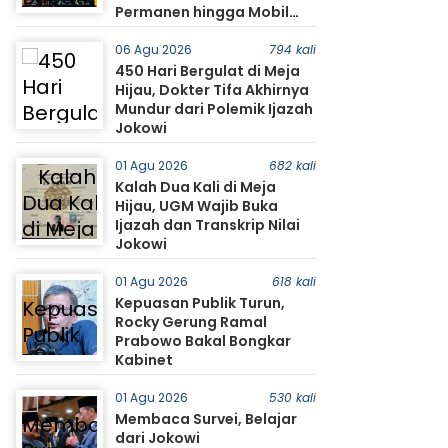
Permanen hingga Mobil
Jadi Sorotan Warga
06 Agu 2026
794 kali
450 Hari Bergulat di Meja
Hijau, Dokter Tifa Akhirnya
Mundur dari Polemik Ijazah
Jokowi
01 Agu 2026
682 kali
Kalah Dua Kali di Meja
Hijau, UGM Wajib Buka
Ijazah dan Transkrip Nilai
Jokowi
01 Agu 2026
618 kali
Kepuasan Publik Turun,
Rocky Gerung Ramal
Prabowo Bakal Bongkar
Kabinet
01 Agu 2026
530 kali
Membaca Survei, Belajar
dari Jokowi