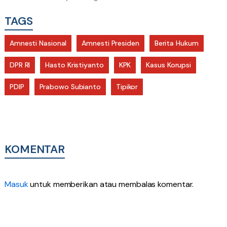
TAGS
Amnesti Nasional
Amnesti Presiden
Berita Hukum
DPR RI
Hasto Kristiyanto
KPK
Kasus Korupsi
PDIP
Prabowo Subianto
Tipikor
KOMENTAR
Masuk
untuk memberikan atau membalas komentar.