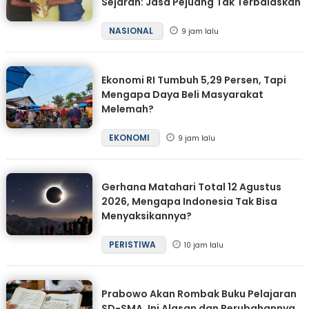
Sejarah: Jasa Pejuang Tak Terbalaskan
NASIONAL
9 jam lalu
Ekonomi RI Tumbuh 5,29 Persen, Tapi
Mengapa Daya Beli Masyarakat
Melemah?
EKONOMI
9 jam lalu
Gerhana Matahari Total 12 Agustus
2026, Mengapa Indonesia Tak Bisa
Menyaksikannya?
PERISTIWA
10 jam lalu
Prabowo Akan Rombak Buku Pelajaran
SD-SMA, Ini Alasan dan Perubahannya