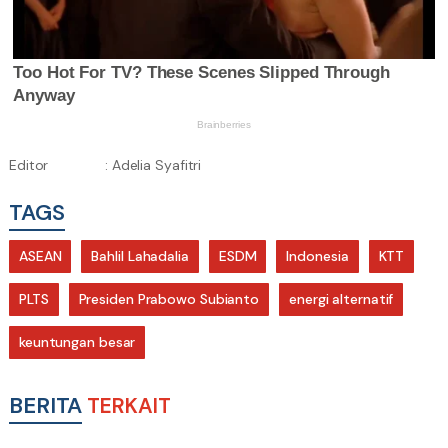
Editor
: Adelia Syafitri
TAGS
ASEAN
Bahlil Lahadalia
ESDM
Indonesia
KTT
PLTS
Presiden Prabowo Subianto
energi alternatif
keuntungan besar
BERITA
TERKAIT