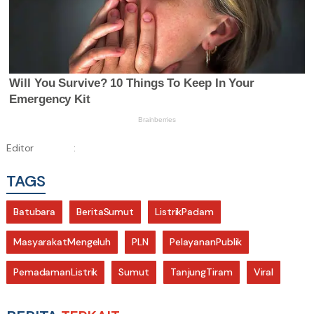
Editor
:
TAGS
Batubara
BeritaSumut
ListrikPadam
MasyarakatMengeluh
PLN
PelayananPublik
PemadamanListrik
Sumut
TanjungTiram
Viral