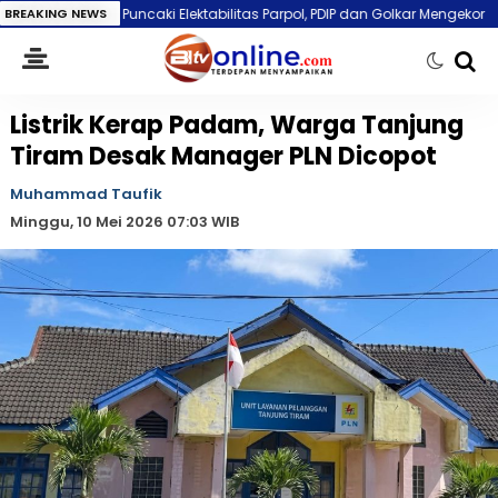
a Puncaki Elektabilitas Parpol, PDIP dan Golkar Mengekor
BREAKING NEWS
Timnas Indone
Listrik Kerap Padam, Warga Tanjung
Tiram Desak Manager PLN Dicopot
Muhammad Taufik
Minggu, 10 Mei 2026 07:03 WIB