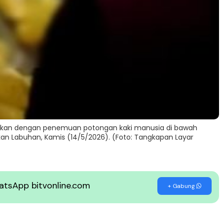
kan dengan penemuan potongan kaki manusia di bawah
kan Labuhan, Kamis (14/5/2026). (Foto: Tangkapan Layar
WhatsApp bitvonline.com
+ Gabung