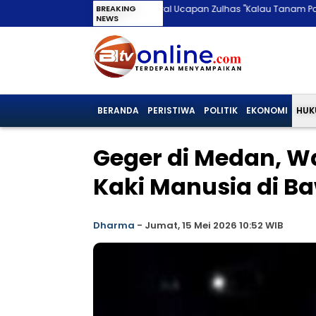
Viral Ucapan Zulhas "Kalau Tanam Padi Tak Untung, Tana
BREAKING
NEWS
BERANDA
PERISTIWA
POLITIK
EKONOMI
HUK
Geger di Medan, 
Kaki Manusia di B
Dharma
-
Jumat, 15 Mei 2026 10:52 WIB