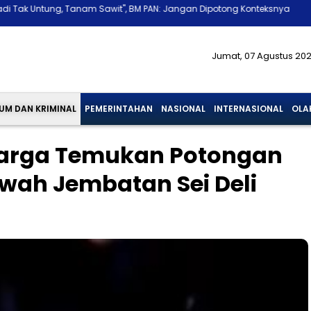
m Sawit", BM PAN: Jangan Dipotong Konteksnya
KPK Geledah Sejumla
Jumat, 07 Agustus 20
UM DAN KRIMINAL
PEMERINTAHAN
NASIONAL
INTERNASIONAL
OLA
Warga Temukan Potongan
awah Jembatan Sei Deli