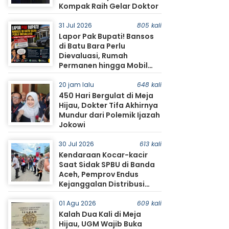
Kompak Raih Gelar Doktor
31 Jul 2026
805 kali
Lapor Pak Bupati! Bansos
di Batu Bara Perlu
Dievaluasi, Rumah
Permanen hingga Mobil
Jadi Sorotan Warga
20 jam lalu
648 kali
450 Hari Bergulat di Meja
Hijau, Dokter Tifa Akhirnya
Mundur dari Polemik Ijazah
Jokowi
30 Jul 2026
613 kali
Kendaraan Kocar-kacir
Saat Sidak SPBU di Banda
Aceh, Pemprov Endus
Kejanggalan Distribusi
BBM
01 Agu 2026
609 kali
Kalah Dua Kali di Meja
Hijau, UGM Wajib Buka