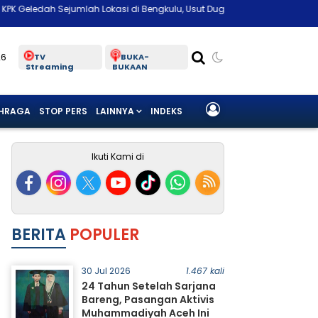
h Lokasi di Bengkulu, Usut Dugaan Suap Pengelolaan Limbah Kesehatan
26
TV
BUKA-
Streaming
BUKAAN
HRAGA
STOP PERS
LAINNYA
INDEKS
Ikuti Kami di
BERITA
POPULER
30 Jul 2026
1.467 kali
24 Tahun Setelah Sarjana
Bareng, Pasangan Aktivis
Muhammadiyah Aceh Ini