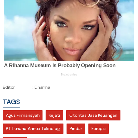
Editor
: Dharma
TAGS
Agus Firmansyah
Kejati
Otoritas Jasa Keuangan
PT Lunaria Annua Teknologi
Pindar
korupsi