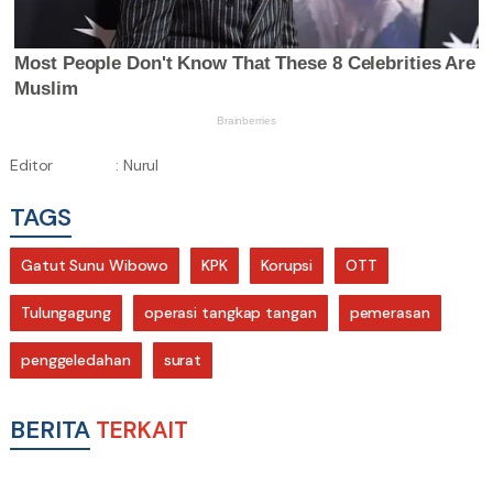
Editor
: Nurul
TAGS
Gatut Sunu Wibowo
KPK
Korupsi
OTT
Tulungagung
operasi tangkap tangan
pemerasan
penggeledahan
surat
BERITA
TERKAIT