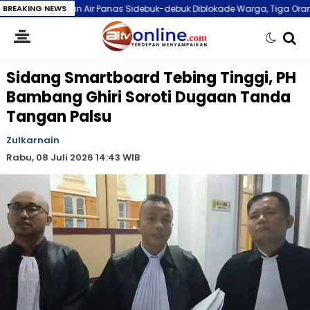
ir Panas Sidebuk-debuk Diblokade Warga, Tiga Orang Diamankan
BREAKING NEWS
K
Sidang Smartboard Tebing Tinggi, PH
Bambang Ghiri Soroti Dugaan Tanda
Tangan Palsu
Zulkarnain
Rabu, 08 Juli 2026 14:43 WIB