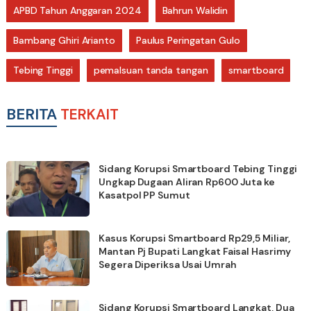
APBD Tahun Anggaran 2024
Bahrun Walidin
Bambang Ghiri Arianto
Paulus Peringatan Gulo
Tebing Tinggi
pemalsuan tanda tangan
smartboard
BERITA
TERKAIT
Sidang Korupsi Smartboard Tebing Tinggi
Ungkap Dugaan Aliran Rp600 Juta ke
Kasatpol PP Sumut
Kasus Korupsi Smartboard Rp29,5 Miliar,
Mantan Pj Bupati Langkat Faisal Hasrimy
Segera Diperiksa Usai Umrah
Sidang Korupsi Smartboard Langkat, Dua